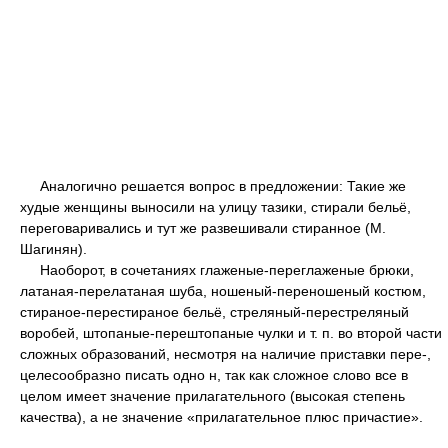
Аналогично решается вопрос в предложении: Такие же
худые женщины выносили на улицу тазики, стирали бельё,
переговаривались и тут же развешивали стиранное (М.
Шагинян).
Наоборот, в сочетаниях глаженые-переглаженые брюки,
латаная-перелатаная шуба, ношеный-переношеный костюм,
стираное-перестираное бельё, стреляный-перестреляный
воробей, штопаные-перештопаные чулки и т. п. во второй части
сложных образований, несмотря на наличие приставки пере-,
целесообразно писать одно н, так как сложное слово все в
целом имеет значение прилагательного (высокая степень
качества), а не значение «прилагательное плюс причастие».