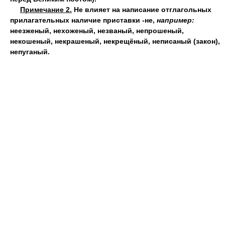
Примечание 2.
Не влияет на написание отглагольных
прилагательных наличие приставки -не,
например:
неезженый, нехоженый, незваный, непрошеный,
некошеный, некрашеный, некрещёный, неписаный (закон),
непуганый.