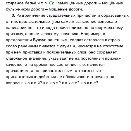
стираное бельё и т. п.
Ср.
: замощённые дороги – мощённые
булыжником дороги – мощёные дороги.
3.
Разграничение страдательных причастий и образованных
от них прилагательных (тем самым выяснение вопроса о
написании нн – н) иногда производится не по формальному
признаку, а по смысловому значению. Например, в
предложении Будучи раненным, солдат оставался в строю
слово раненным пишется с двумя н, несмотря на отсутствие
при нем приставки и пояснительных слов: оно сохраняет
глагольное значение, указывает не на постоянный признак-
качество, а на временное состояние, т. е. является
причастием, а не прилагательным; отглагольные
прилагательные действия не обозначают и отвечают на
вопросы: к а к о й? к а к а я? к а к о е? к а к и е?