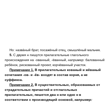
Но: назвáный брат, посажёный отец, смышлёный мальчик.
5.
С двумя н пишутся прилагательные глагольного
происхождения на -ованный, -ёванный,
например:
балованный
ребёнок, рискованный проект, корчёванный участок.
Примечание 1.
В прилагательных кованый и жёваный
сочетания -ов- и -ёв- входят в состав корня, а не
суффикса.
Примечание 2.
В существительных, образованных от
страдательных причастий и отглагольных
прилагательных, пишется два н или одно н в
соответствии с производящий основой,
например: