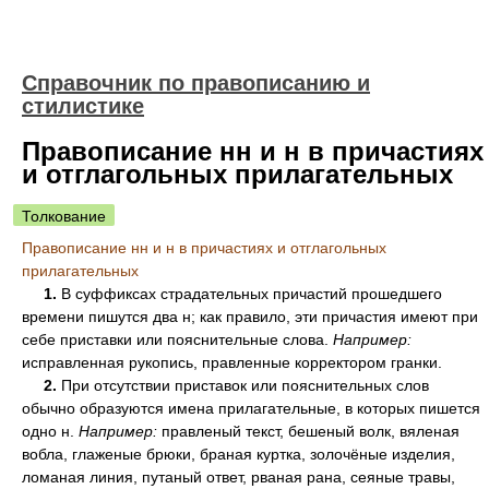
Справочник по правописанию и
стилистике
Правописание нн и н в причастиях
и отглагольных прилагательных
Толкование
Правописание нн и н в причастиях и отглагольных
прилагательных
1.
В суффиксах страдательных причастий прошедшего
времени пишутся два н; как правило, эти причастия имеют при
себе приставки или пояснительные слова.
Например:
исправленная рукопись, правленные корректором гранки.
2.
При отсутствии приставок или пояснительных слов
обычно образуются имена прилагательные, в которых пишется
одно н.
Например:
правленый текст, бешеный волк, вяленая
вобла, глаженые брюки, браная куртка, золочёные изделия,
ломаная линия, путаный ответ, рваная рана, сеяные травы,