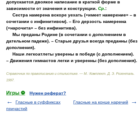
допускается двоякое написание в краткой форме в
зависимости от значения и конструкции.
Ср.
:
Сестра намерена вскоре уехать («имеет намерение» – в
сочетании с инфинитивом). – Его дерзость намеренна
(«нарочита» – без инфинитива).
Мы преданы Родине (в сочетании с дополнением в
дательном падеже). – Старые друзья всегда преданны (без
дополнения).
Наши легкоатлеты уверены в победе (с дополнением).
– Движения гимнастов легки и уверенны (без дополнения).
Справочник по правописанию и стилистике. — М.: Комплект
.
Д. Э. Розенталь
.
1997
.
Игры ⚽
Нужен реферат?
Гласные в суффиксах
Гласные на конце наречий
причастий