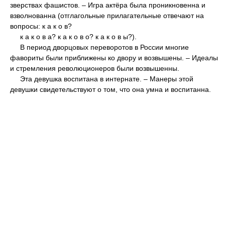
зверствах фашистов. – Игра актёра была проникновенна и
взволнованна (отглагольные прилагательные отвечают на
вопросы: к а к о в?
к а к о в а? к а к о в о? к а к о в ы?).
В период дворцовых переворотов в России многие
фавориты были приближены ко двору и возвышены. – Идеалы
и стремления революционеров были возвышенны.
Эта девушка воспитана в интернате. – Манеры этой
девушки свидетельствуют о том, что она умна и воспитанна.