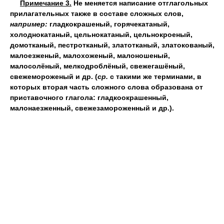
Примечание 3.
Не меняется написание отглагольных
прилагательных также в составе сложных слов,
например:
гладкокрашеный, горячекатаный,
холоднокатаный, цельнокатаный, цельнокроеный,
домотканый, пестротканый, златотканый, златокованый,
малоезженый, малохоженый, малоношеный,
малосолёный, мелкодроблёный, свежегашёный,
свежемороженый и др. (
ср.
с такими же терминами, в
которых вторая часть сложного слова образована от
приставочного глагола: гладкоокрашенный,
малонаезженный, свежезамороженный и др.).