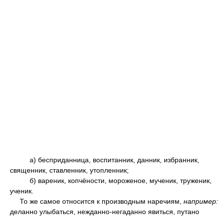
а) бесприданница, воспитанник, данник, избранник,
священник, ставленник, утопленник;
б) вареник, копчёности, мороженое, мученик, труженик,
ученик.
То же самое относится к производным наречиям,
например:
деланно улыбаться, нежданно-негаданно явиться, путано